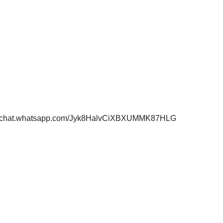
s://chat.whatsapp.com/Jyk8HalvCiXBXUMMK87HLG