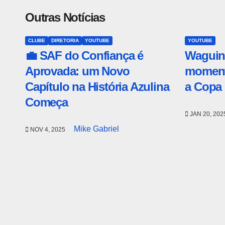
Outras Notícias
CLUBE
DIRETORIA
YOUTUBE
YOUTUBE
💼 SAF do Confiança é
Waguinh
Aprovada: um Novo
moment
Capítulo na História Azulina
a Copa
Começa
JAN 20, 20
Mike Gabriel
NOV 4, 2025