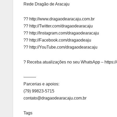
Rede Dragão de Aracaju
?? http://www.dragaodearacaju.com.br
?? http://Twitter.com/dragaodearacaju
?? http://Instagram.com/dragaodearacaju
?? http://Facebook.com/dragaodeaju
?? http://YouTube.com/dragaodearacaju
? Receba atualizações no seu WhatsApp – http
———
Parcerias e apoios:
(79) 99823-5715
contato@dragaodearacaju.com.br
Tags