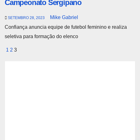
Campeonato Sergipano
Mike Gabriel
SETEMBRO 28, 2023
Confiança anuncia equipe de futebol feminino e realiza
seletiva para formação do elenco
Paginação
1
2
3
de
posts